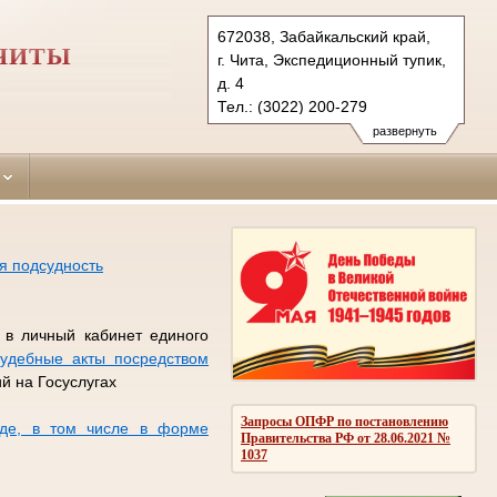
672038, Забайкальский край,
 ЧИТЫ
г. Чита, Экспедиционный тупик,
д. 4
Тел.: (3022) 200-279
gd.cht@sudrf.ru
развернуть
я подсудность
в личный кабинет единого
удебные акты посредством
й на Госуслугах
Запросы ОПФР по постановлению
иде, в том числе в форме
Правительства РФ от 28.06.2021 №
1037